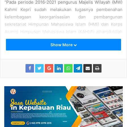
“Pada periode 2016-2021 pengurus Majelis Wilayah (MW)
Kahmi Kepri sudah melakukan tugasnya pembenahan
kelembagaan keorganisasian dan pembangunan
sekretariat Himpunan Mahasiswa Islam (HMI) dan Korps
Alumni Himpunan Mahasiswa Islam (KAHMI) alhamdulillah
sudah kita selesaikan,” ujar SMN
Show More
Saatnya konsolidasi program menjadi prioritas, seperti
beasiswa kepada anak-anak miskin yang berpotensi untuk
kuliah secara gratis di Universitas Insan Cita Indonesia
(UICI). Hal tersebut disampaikan SMN, dengan panggilan
akrabnya Surya Makmur Nasution.
“Kini saatnya Kahmi Kepri di pimpin oleh pemimpin yang
baru dengan terpilihnya Dr. Suryadi SIP, MH, kita yakin
bahwasanya beliau mampu untuk mengemban amanah ini
dan dapat menjadikan Kahmi Kepri lebih baik lagi
kedepannya serta untuk melaksanakan program beasiswa