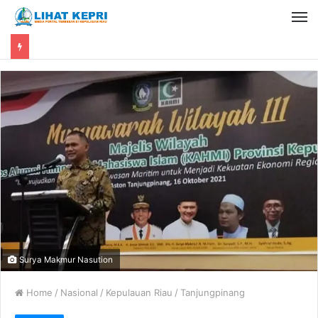
Surya Makmur Nasution
Home
/
Nasional
/
Kepulauan Riau
/
Tanjungpinang