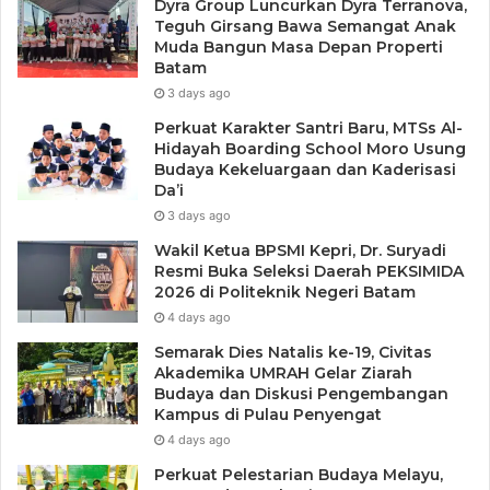
Dyra Group Luncurkan Dyra Terranova,
Teguh Girsang Bawa Semangat Anak
Muda Bangun Masa Depan Properti
Batam
3 days ago
Perkuat Karakter Santri Baru, MTSs Al-
Hidayah Boarding School Moro Usung
Budaya Kekeluargaan dan Kaderisasi
Da’i
3 days ago
Wakil Ketua BPSMI Kepri, Dr. Suryadi
Resmi Buka Seleksi Daerah PEKSIMIDA
2026 di Politeknik Negeri Batam
4 days ago
Semarak Dies Natalis ke-19, Civitas
Akademika UMRAH Gelar Ziarah
Budaya dan Diskusi Pengembangan
Kampus di Pulau Penyengat
4 days ago
Perkuat Pelestarian Budaya Melayu,