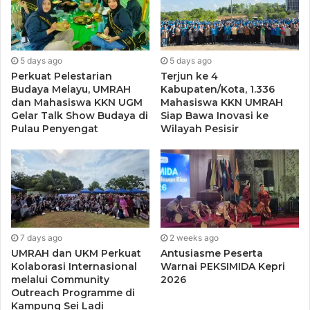
MD Kahmi Anambas melalui media virtual zoom meeting,
acra terselenghara dengan khitmat hingga akhir pemilihan.
5 days ago
5 days ago
(Muhammad Amin)
Perkuat Pelestarian
Terjun ke 4
Kepala Biro Natuna
Budaya Melayu, UMRAH
Kabupaten/Kota, 1.336
dan Mahasiswa KKN UGM
Mahasiswa KKN UMRAH
Gelar Talk Show Budaya di
Siap Bawa Inovasi ke
Pulau Penyengat
Wilayah Pesisir
7 days ago
2 weeks ago
UMRAH dan UKM Perkuat
Antusiasme Peserta
Kolaborasi Internasional
Warnai PEKSIMIDA Kepri
melalui Community
2026
Outreach Programme di
Kampung Sei Ladi