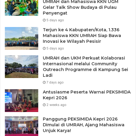
UMRAH dan Mahasiswa KKN UGM
Gelar Talk Show Budaya di Pulau
Penyengat
5 days ago
Terjun ke 4 Kabupaten/Kota, 1.336
Mahasiswa KKN UMRAH Siap Bawa
Inovasi ke Wilayah Pesisir
5 days ago
UMRAH dan UKM Perkuat Kolaborasi
Internasional melalui Community
Outreach Programme di Kampung Sei
Ladi
7 days ago
Antusiasme Peserta Warnai PEKSIMIDA
Kepri 2026
Tags
Dr. Suryadi
Kahmi Kepri
2 weeks ago
Musyawarah Wilayah III Kahmi Kepri
Surya Makmur Nasution
Panggung PEKSIMIDA Kepri 2026
Dimulai di UMRAH, Ajang Mahasiswa
Unjuk Karya!